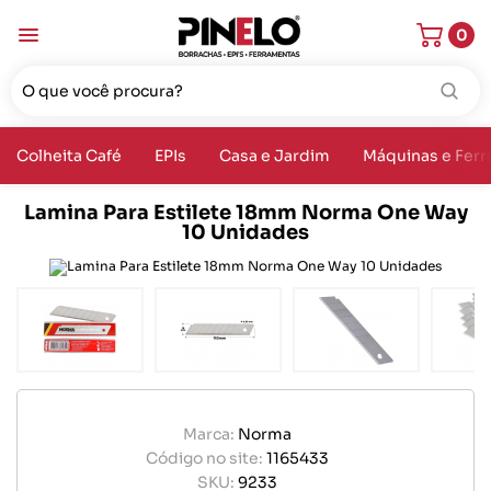
0
Colheita Café
EPIs
Casa e Jardim
Máquinas e Fer
Lamina Para Estilete 18mm Norma One Way
10 Unidades
Marca:
Norma
Código no site:
1165433
SKU:
9233