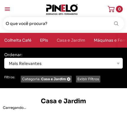
0
Colheita Café
EPIs
Casa e Jardim
Máquinas e Fer
Ordenar:
Mais Relevantes
Filtros:
Categoria:
Casa e Jardim
Exibir Filtros
Casa e Jardim
Carregando...