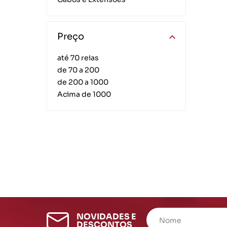
Químicos
Motoqueiro
Cord
Correias
Sinalização
Lonas
Preço
Pince
até 70 reias
de 70 a 200
de 200 a 1000
Acima de 1000
NOVIDADES E
DESCONTOS