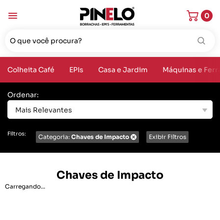
0
Colheita Café
EPIs
Casa e Jardim
Máquinas e Fer
Ordenar:
Mais Relevantes
Filtros:
Categoria:
Chaves de Impacto
Exibir Filtros
Chaves de Impacto
Carregando...