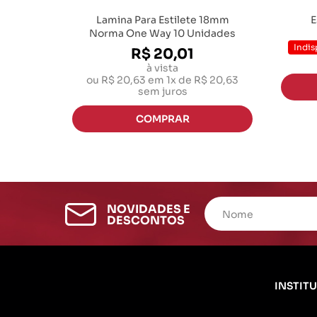
Lamina Para Estilete 18mm
E
Norma One Way 10 Unidades
Indis
R$ 20,01
à vista
ou
R$ 20,63
em
1x de R$ 20,63
sem juros
NOVIDADES E
DESCONTOS
INSTIT