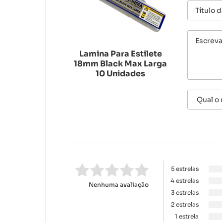
Lamina Para Estilete
18mm Black Max Larga
10 Unidades
5 estrelas
4 estrelas
Nenhuma avaliação
3 estrelas
2 estrelas
1 estrela