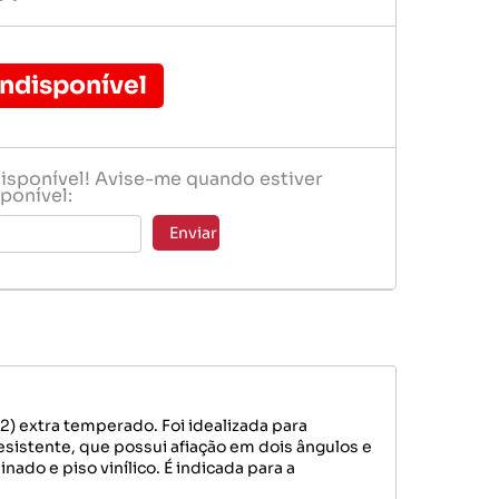
Mangueiras Especiais
Vacuo Ar
Indisponível
disponível! Avise-me quando estiver
ponível:
Enviar
) extra temperado. Foi idealizada para
esistente, que possui afiação em dois ângulos e
do e piso vinílico. É indicada para a