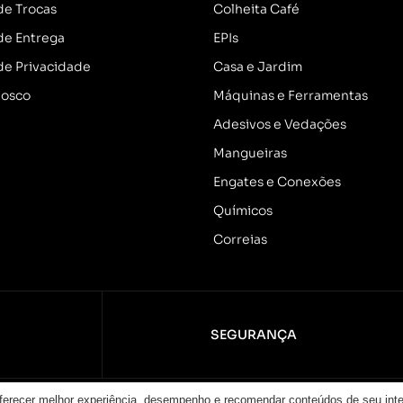
 de Trocas
Colheita Café
 de Entrega
EPIs
 de Privacidade
Casa e Jardim
nosco
Máquinas e Ferramentas
Adesivos e Vedações
Mangueiras
Engates e Conexões
Químicos
Correias
SEGURANÇA
oferecer melhor experiência, desempenho e recomendar conteúdos de seu int