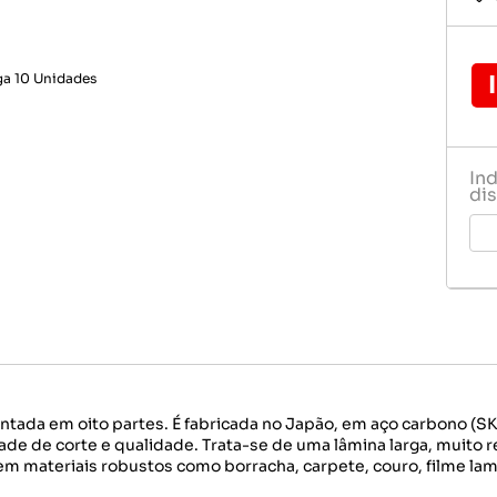
Serras e laminas
as
Ferramentas de Jardinagem
Solda
 e Telas
Maquinas
l e Trincha
Materiais Eletricos
Medidores e Niveladores
Serras e laminas
In
dis
Solda
tada em oito partes. É fabricada no Japão, em aço carbono (SK2
ade de corte e qualidade. Trata-se de uma lâmina larga, muito r
 materiais robustos como borracha, carpete, couro, filme lamina