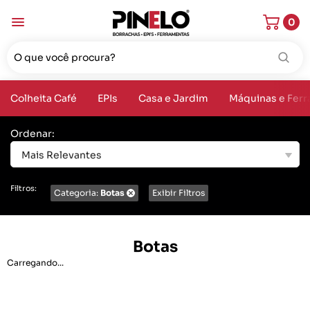
0
Colheita Café
EPIs
Casa e Jardim
Máquinas e Fer
Ordenar:
Mais Relevantes
Filtros:
Categoria:
Botas
Exibir Filtros
Botas
Carregando...