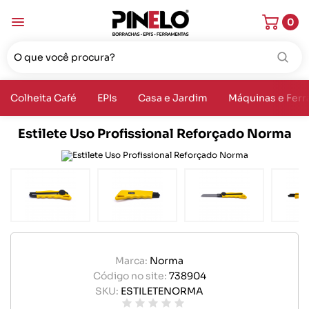
0
Colheita Café
EPIs
Casa e Jardim
Máquinas e Fer
Estilete Uso Profissional Reforçado Norma
Marca:
Norma
Código no site:
738904
SKU:
ESTILETENORMA