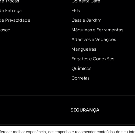
 de Trocas
Colheita Café
 de Entrega
EPIs
 de Privacidade
Casa e Jardim
nosco
Máquinas e Ferramentas
Adesivos e Vedações
Mangueiras
Engates e Conexões
Químicos
Correias
SEGURANÇA
oferecer melhor experiência, desempenho e recomendar conteúdos de seu int