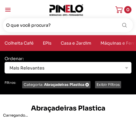
0
Colheita Café
EPIs
Casa e Jardim
Máquinas e Fer
Ordenar:
Mais Relevantes
Filtros:
Categoria:
Abraçadeiras Plastica
Exibir Filtros
Abraçadeiras Plastica
Carregando...