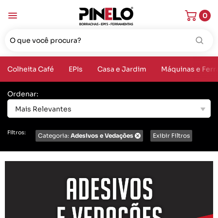
0
Colheita Café
EPIs
Casa e Jardim
Máquinas e Fer
Ordenar:
Mais Relevantes
Filtros:
Categoria:
Adesivos e Vedações
Exibir Filtros