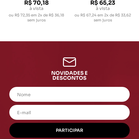
R$ 70,18
R$ 65,23
à vista
à vista
ou
R$ 72,35
em
2x de R$ 36,18
ou
R$ 67,24
em
2x de R$ 33,62
sem juros
sem juros
NOVIDADES E
DESCONTOS