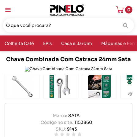
0
Colheita Café
EPIs
Casa e Jardim
Máquinas e Fer
Chave Combinada Com Catraca 24mm Sata
Marca:
SATA
Código no site:
1153860
SKU:
9143