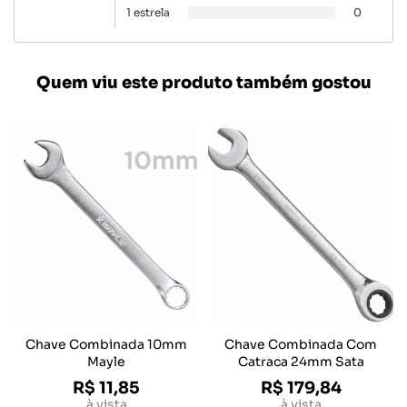
1 estrela
0
Quem viu este produto também gostou
Chave Combinada 10mm
Chave Combinada Com
Mayle
Catraca 24mm Sata
R$ 11,85
R$ 179,84
à vista
à vista