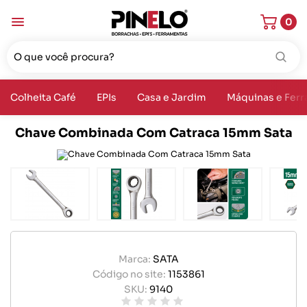
0
Colheita Café
EPIs
Casa e Jardim
Máquinas e Fer
Chave Combinada Com Catraca 15mm Sata
Marca:
SATA
Código no site:
1153861
SKU:
9140