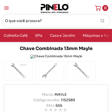
0
Colheita Café
EPIs
Casa e Jardim
Máquinas e Fer
Chave Combinada 13mm Mayle
Marca:
MAYLE
Código no site:
1152989
SKU:
656