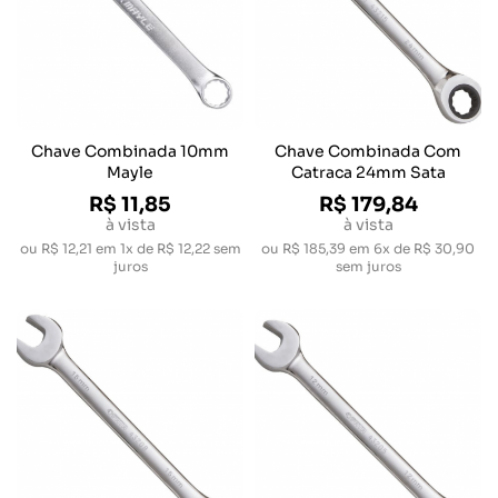
Chave Combinada 10mm
Chave Combinada Com
Mayle
Catraca 24mm Sata
R$ 11,85
R$ 179,84
à vista
à vista
ou
R$ 12,21
em
1x de R$ 12,22
sem
ou
R$ 185,39
em
6x de R$ 30,90
juros
sem juros