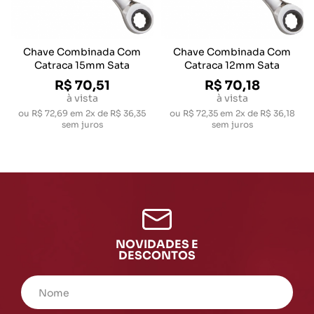
Chave Combinada Com
Chave Combinada Com
Catraca 15mm Sata
Catraca 12mm Sata
R$ 70,51
R$ 70,18
à vista
à vista
ou
R$ 72,69
em
2x de R$ 36,35
ou
R$ 72,35
em
2x de R$ 36,18
sem juros
sem juros
NOVIDADES E
DESCONTOS