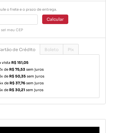
ule o frete e o prazo de entrega.
Calcular
 sei meu CEP
artão de Crédito
Boleto
Pix
à vista
R$ 151,05
2x de
R$ 75,53
sem juros
3x de
R$ 50,35
sem juros
4x de
R$ 37,76
sem juros
5x de
R$ 30,21
sem juros