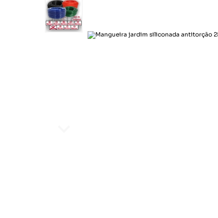
Químicos
Motoqueiro
Cord
Correias
Sinalização
Lonas
Pince