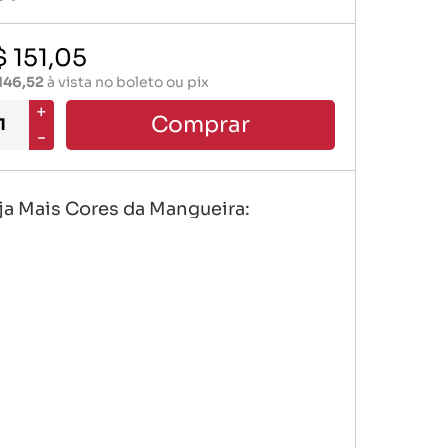
Mangueiras Especiais
 151,05
Vacuo Ar
146,52
à vista no boleto ou pix
+
Comprar
-
ja Mais Cores da Mangueira: