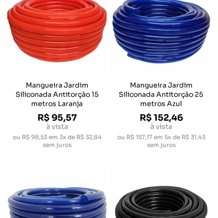
Mangueira Jardim
Mangueira Jardim
Siliconada Antitorção 15
Siliconada Antitorção 25
metros Laranja
metros Azul
R$ 95,57
R$ 152,46
à vista
à vista
ou
R$ 98,53
em
3x de R$ 32,84
ou
R$ 157,17
em
5x de R$ 31,43
sem juros
sem juros