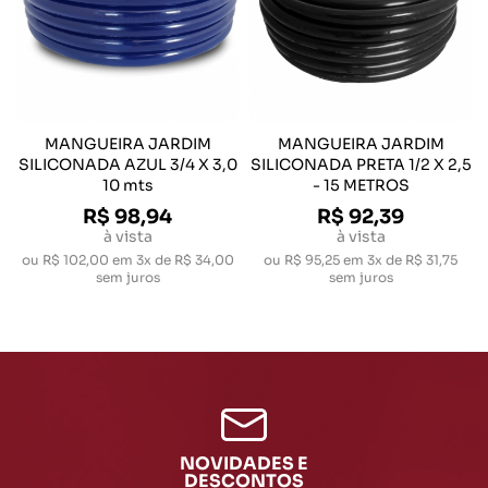
MANGUEIRA JARDIM
MANGUEIRA JARDIM
SILICONADA AZUL 3/4 X 3,0
SILICONADA PRETA 1/2 X 2,5
10 mts
- 15 METROS
R$ 98,94
R$ 92,39
à vista
à vista
ou
R$ 102,00
em
3x de R$ 34,00
ou
R$ 95,25
em
3x de R$ 31,75
sem juros
sem juros
NOVIDADES E
DESCONTOS