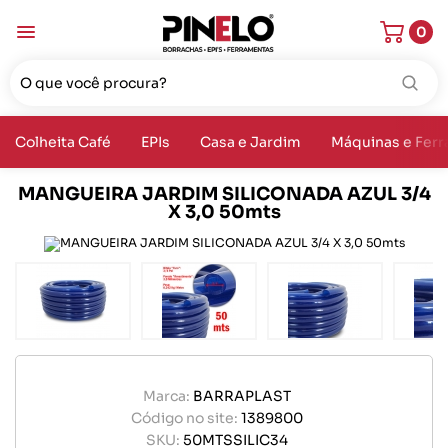
0
Colheita Café
EPIs
Casa e Jardim
Máquinas e Fer
MANGUEIRA JARDIM SILICONADA AZUL 3/4
X 3,0 50mts
Marca:
BARRAPLAST
Código no site:
1389800
SKU:
50MTSSILIC34