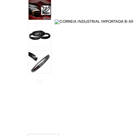
Químicos
Motoqueiro
Cord
Correias
Sinalização
Lonas
Pince