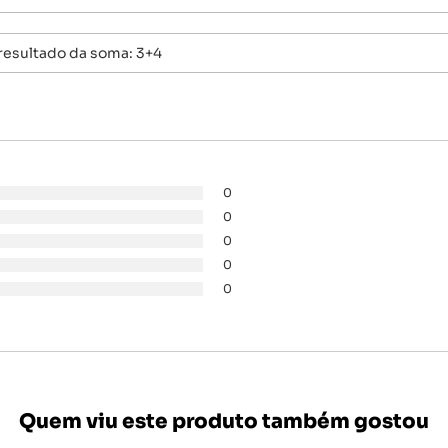
0
0
0
0
0
Quem viu este produto também gostou