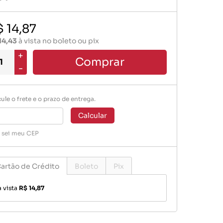
Mangueiras Especiais
 14,87
Vacuo Ar
14,43
à vista no boleto ou pix
+
Comprar
-
ule o frete e o prazo de entrega.
Calcular
 sei meu CEP
artão de Crédito
Boleto
Pix
à vista
R$ 14,87