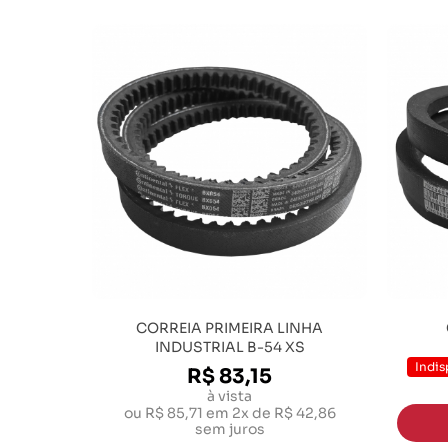
CORREIA PRIMEIRA LINHA
INDUSTRIAL B-54 XS
Indis
R$ 83,15
à vista
ou
R$ 85,71
em
2x de R$ 42,86
sem juros