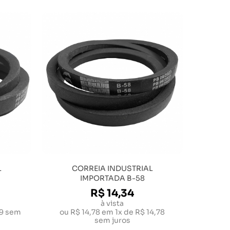
L
CORREIA INDUSTRIAL
IMPORTADA B-58
R$ 14,34
à vista
19
sem
ou
R$ 14,78
em
1x de R$ 14,78
sem juros