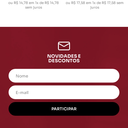
ou
R$ 14,78
em
1x de R$ 14,78
ou
R$ 17,58
em
1x de R$ 17,58
sem
sem juros
juros
NOVIDADES E
DESCONTOS