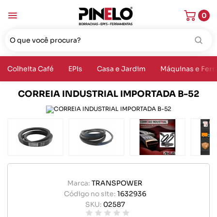
0
Colheita Café
EPIs
Casa e Jardim
Máquinas e Fer
CORREIA INDUSTRIAL IMPORTADA B-52
Marca:
TRANSPOWER
Código no site:
1632936
SKU:
02587