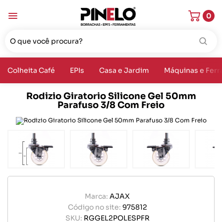
0
Colheita Café
EPIs
Casa e Jardim
Máquinas e Fer
Rodizio Giratorio Silicone Gel 50mm
Parafuso 3/8 Com Freio
Marca:
AJAX
Código no site:
975812
SKU:
RGGEL2POLESPFR