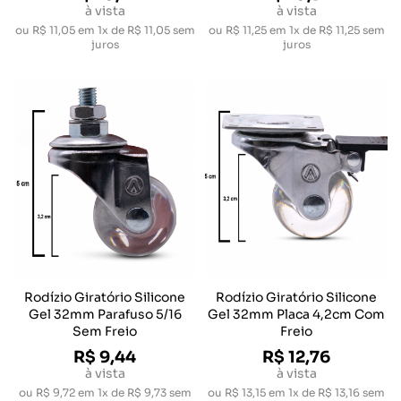
à vista
à vista
ou
R$ 11,05
em
1x de R$ 11,05
sem
ou
R$ 11,25
em
1x de R$ 11,25
sem
juros
juros
Rodízio Giratório Silicone
Rodízio Giratório Silicone
Gel 32mm Parafuso 5/16
Gel 32mm Placa 4,2cm Com
Sem Freio
Freio
R$ 9,44
R$ 12,76
à vista
à vista
ou
R$ 9,72
em
1x de R$ 9,73
sem
ou
R$ 13,15
em
1x de R$ 13,16
sem