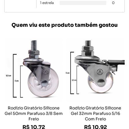
1 estrela
0
Quem viu este produto também gostou
Rodízio Giratório Silicone
Rodízio Giratório Silicone
Gel 50mm Parafuso 3/8 Sem
Gel 32mm Parafuso 5/16
Freio
Com Freio
R$ 10,72
R$ 10,92