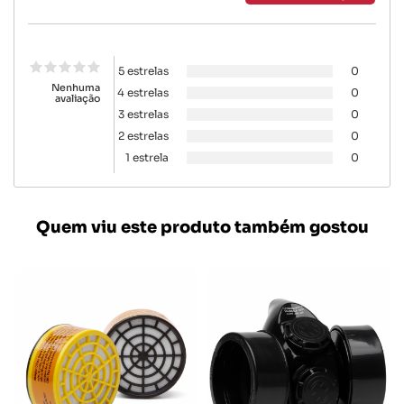
5 estrelas
0
Nenhuma
4 estrelas
0
avaliação
3 estrelas
0
2 estrelas
0
1 estrela
0
Quem viu este produto também gostou