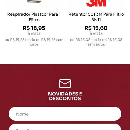
Respirador Plastcor Para 1
Retentor 501 3M Para Filtro
Filtro
5N11
R$ 18,95
R$ 15,60
à vista
à vista
ou
R$ 19,53
em
1x de R$ 19,53
sem
ou
R$ 16,08
em
1x de R$ 16,08
juros
sem juros
NOVIDADES E
DESCONTOS