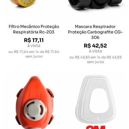
Filtro Mecânico Proteção
Mascara Respirador
Respiratória Rc-203
Proteção Carbografite CG-
306
R$ 17,11
R$ 42,52
à vista
à vista
ou
R$ 17,64
em
1x de R$ 17,64
sem juros
ou
R$ 43,83
em
1x de R$ 43,83
sem juros