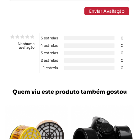
5 estrelas
0
Nenhuma
4 estrelas
0
avaliação
3 estrelas
0
2 estrelas
0
1 estrela
0
Quem viu este produto também gostou