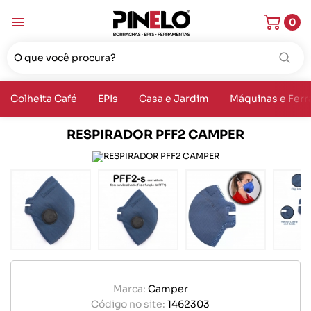
0
Colheita Café
EPIs
Casa e Jardim
Máquinas e Fer
RESPIRADOR PFF2 CAMPER
Marca:
Camper
Código no site:
1462303