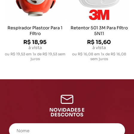
Respirador Plastcor Para 1
Retentor 501 3M Para Filtro
Filtro
5N11
R$ 18,95
R$ 15,60
à vista
à vista
ou
R$ 19,53
em
1x de R$ 19,53
sem
ou
R$ 16,08
em
1x de R$ 16,08
juros
sem juros
NOVIDADES E
DESCONTOS