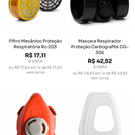
Filtro Mecânico Proteção
Mascara Respirador
Respiratória Rc-203
Proteção Carbografite CG-
306
R$ 17,11
R$ 42,52
à vista
à vista
ou
R$ 17,64
em
1x de R$ 17,64
sem juros
ou
R$ 43,83
em
1x de R$ 43,83
sem juros