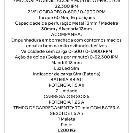
2 MODOS: ATORNILLADOR Y MARTILLO PERCUTOR
32,300 IPM
2 VELOCIDADES 0-600 / 0-1900 RPM
Torque 60 Nm, 16 posições
Capacidade de perfuração Metal 13mm / Madeira
30mm / Alvenaria 13mm
ACOMPANHA:
Empunhadura emborrachada com contornos macios
encaixa bem na mão evitando deslizes
Velocidade sem carga 0-600 / 0-1.900 RPM
Ação de golpe (Golpes por minuto) 0-32.300 IPM
Mandril 13 mm
Luz Led Sim
Indicador de carga Sim (Bateria)
BATERÍA SB201
POTÊNCIA 1,5 Ah
2 Unidade
CARREGADOR SC125
POTÊNCIA 1,25 A
TEMPO DE CARREGAMENTO: 70 min COM BATERIA
SB201 DE 1,5 Ah
1 Maleta
Peso:
1,200 KG