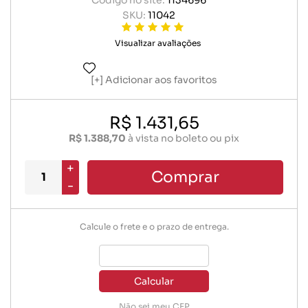
Código no site:
1134696
SKU:
11042
Visualizar avaliações
Adicionar aos favoritos
R$ 1.431,65
R$ 1.388,70
à vista no boleto ou pix
+
Comprar
-
Calcule o frete e o prazo de entrega.
Calcular
Não sei meu CEP