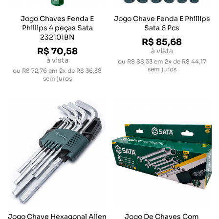
Jogo Chaves Fenda E
Jogo Chave Fenda E Phillips
Phillips 4 peças Sata
Sata 6 Pcs
232101BN
R$ 85,68
R$ 70,58
à vista
à vista
ou
R$ 88,33
em
2x de R$ 44,17
sem juros
ou
R$ 72,76
em
2x de R$ 36,38
sem juros
Jogo Chave Hexagonal Allen
Jogo De Chaves Com