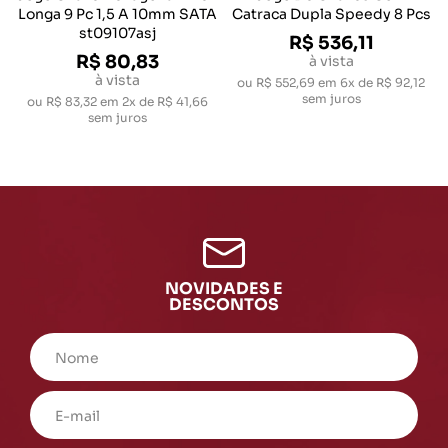
Longa 9 Pc 1,5 A 10mm SATA
Catraca Dupla Speedy 8 Pcs
st09107asj
R$ 536,11
R$ 80,83
à vista
à vista
ou
R$ 552,69
em
6x de R$ 92,12
sem juros
ou
R$ 83,32
em
2x de R$ 41,66
sem juros
NOVIDADES E
DESCONTOS