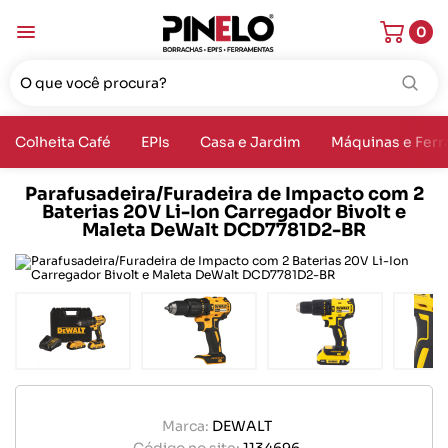
0
Colheita Café
EPIs
Casa e Jardim
Máquinas e Fer
Parafusadeira/Furadeira de Impacto com 2
Baterias 20V Li-Ion Carregador Bivolt e
Maleta DeWalt DCD7781D2-BR
Marca:
DEWALT