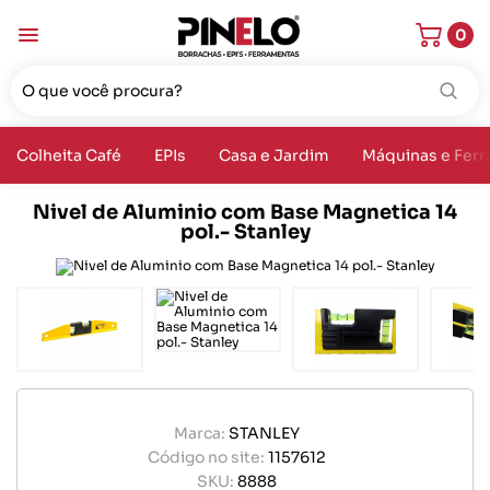
0
Colheita Café
EPIs
Casa e Jardim
Máquinas e Fer
Nivel de Aluminio com Base Magnetica 14
pol.- Stanley
Marca:
STANLEY
Código no site:
1157612
SKU:
8888