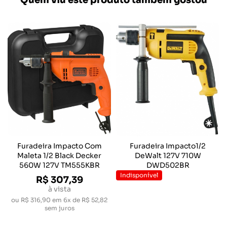
Quem viu este produto também gostou
Furadeira Impacto Com
Furadeira Impacto1/2
Maleta 1/2 Black Decker
DeWalt 127V 710W
560W 127V TM555KBR
DWD502BR
Indisponível
R$ 307,39
à vista
ou
R$ 316,90
em
6x de R$ 52,82
sem juros