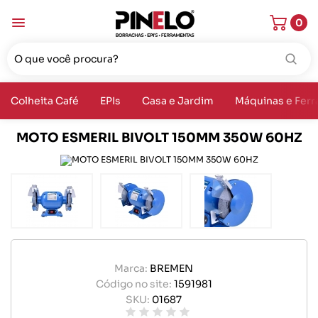
0
Colheita Café
EPIs
Casa e Jardim
Máquinas e Fer
MOTO ESMERIL BIVOLT 150MM 350W 60HZ
Marca:
BREMEN
Código no site:
1591981
SKU:
01687