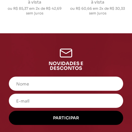
à vista
à vista
ou
R$ 85,37
em
2x de R$ 42,69
ou
R$ 60,66
em
2x de R$ 30,33
sem juros
sem juros
NOVIDADES E
DESCONTOS