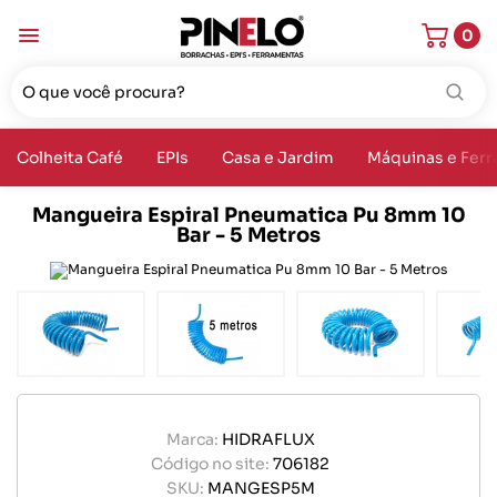
0
Colheita Café
EPIs
Casa e Jardim
Máquinas e Fer
Mangueira Espiral Pneumatica Pu 8mm 10
Bar - 5 Metros
Marca:
HIDRAFLUX
Código no site:
706182
SKU:
MANGESP5M