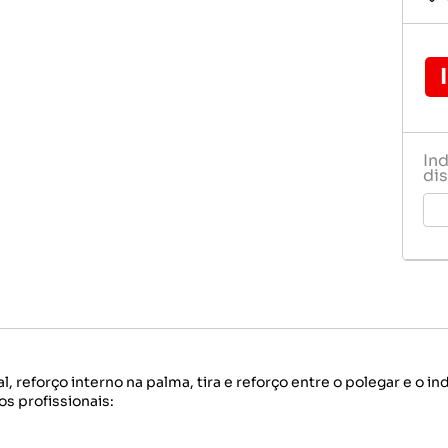
Serras e laminas
as
Ferramentas de Jardinagem
Solda
 e Telas
Maquinas
l e Trincha
Materiais Eletricos
Medidores e Niveladores
Serras e laminas
In
dis
Solda
reforço interno na palma, tira e reforço entre o polegar e o ind
s profissionais: