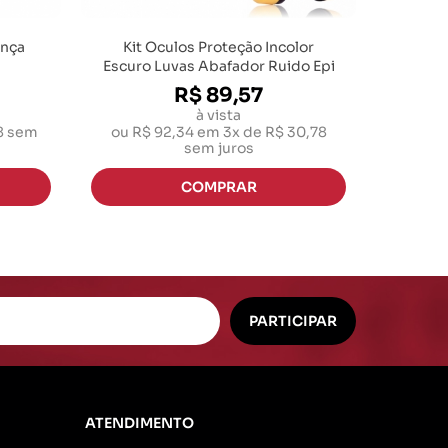
ança
Kit Oculos Proteção Incolor
Escuro Luvas Abafador Ruido Epi
R$ 89,57
à vista
8
sem
ou
R$ 92,34
em
3x de R$ 30,78
sem juros
ATENDIMENTO