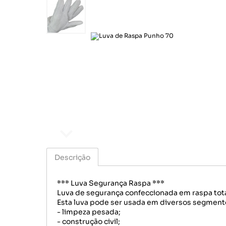
Químicos
Motoqueiro
Cord
Correias
Sinalização
Lonas
Pince
Descrição
*** Luva Segurança Raspa ***
Luva de segurança confeccionada em raspa total, 
Esta luva pode ser usada em diversos segmento
- limpeza pesada;
- construção civil;