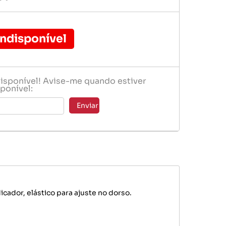
Mangueiras Especiais
Vacuo Ar
Indisponível
disponível! Avise-me quando estiver
ponível:
Enviar
icador, elástico para ajuste no dorso.