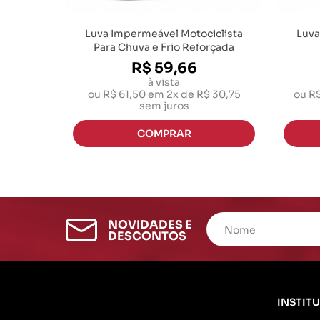
Luva Impermeável Motociclista
Luva
Para Chuva e Frio Reforçada
R$ 59,66
à vista
ou
R$ 61,50
em
2x de R$ 30,75
ou
R$
sem juros
NOVIDADES E
DESCONTOS
INSTIT