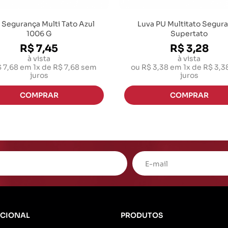
 Segurança Multi Tato Azul
Luva PU Multitato Segur
1006 G
Supertato
R$ 7,45
R$ 3,28
à vista
à vista
 7,68
em
1x de R$ 7,68
sem
ou
R$ 3,38
em
1x de R$ 3,3
juros
juros
UCIONAL
PRODUTOS