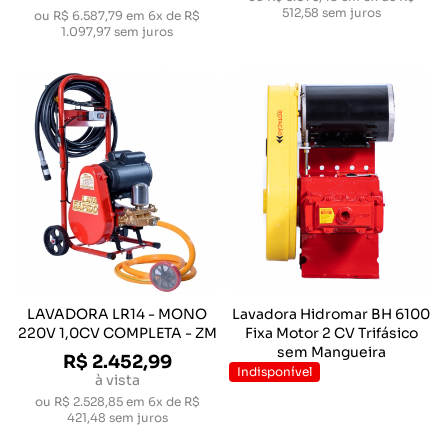
512,58
sem juros
ou
R$ 6.587,79
em
6x de R$
1.097,97
sem juros
LAVADORA LR14 - MONO
Lavadora Hidromar BH 6100
220V 1,0CV COMPLETA - ZM
Fixa Motor 2 CV Trifásico
sem Mangueira
R$ 2.452,99
Indisponível
à vista
ou
R$ 2.528,85
em
6x de R$
421,48
sem juros