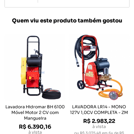
Quem viu este produto também gostou
Lavadora Hidromar BH 6100
LAVADORA LR14 - MONO
Móvel Motor 2 CV com
127V 1,0CV COMPLETA - ZM
Mangueira
R$ 2.983,22
R$ 6.390,16
à vista
à vista
ou
R$ 3.075,48
em
6x de R$