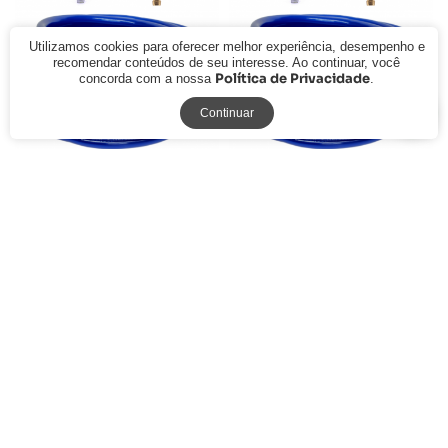
Utilizamos cookies para oferecer melhor experiência, desempenho e
recomendar conteúdos de seu interesse. Ao continuar, você
Política de Privacidade
concorda com a nossa
.
Continuar
Kit Mangueira Siliconada
Kit Mangueira Siliconada
Engate Zamak e Esguicho Hal
Engate Zamak e Esguicho Hal
Latão Azul 30m
Latão Azul 45m
R$ 301,02
R$ 396,26
à vista
à vista
ou
R$ 310,33
em
6x de R$ 51,72
ou
R$ 408,52
em
6x de R$ 68,09
sem juros
sem juros