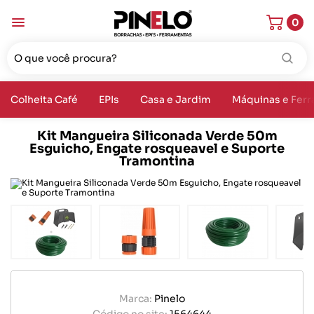
0
Colheita Café
EPIs
Casa e Jardim
Máquinas e Fer
Kit Mangueira Siliconada Verde 50m
Esguicho, Engate rosqueavel e Suporte
Tramontina
Marca:
Pinelo