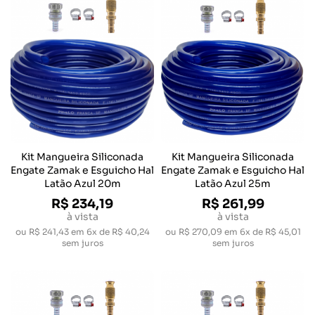
Kit Mangueira Siliconada
Kit Mangueira Siliconada
Engate Zamak e Esguicho Hal
Engate Zamak e Esguicho Hal
Latão Azul 20m
Latão Azul 25m
R$ 234,19
R$ 261,99
à vista
à vista
ou
R$ 241,43
em
6x de R$ 40,24
ou
R$ 270,09
em
6x de R$ 45,01
sem juros
sem juros