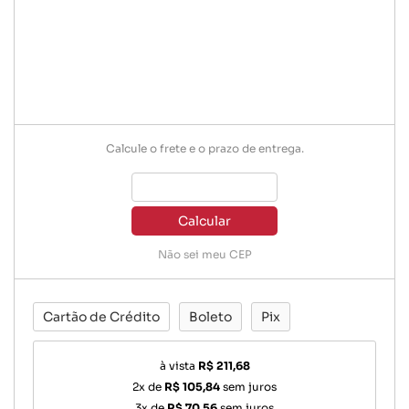
Calcule o frete e o prazo de entrega.
Calcular
Não sei meu CEP
Cartão de Crédito
Boleto
Pix
à vista
R$ 211,68
2x de
R$ 105,84
sem juros
3x de
R$ 70,56
sem juros