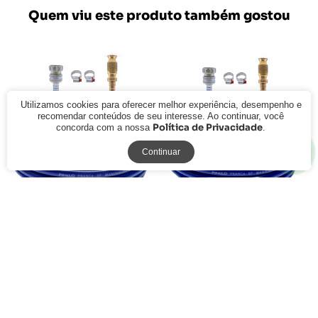
Quem viu este produto também gostou
Utilizamos cookies para oferecer melhor experiência, desempenho e
recomendar conteúdos de seu interesse. Ao continuar, você
Política de Privacidade
concorda com a nossa
.
Continuar
Kit Mangueira Siliconada
Kit Mangueira Siliconada
Engate Zamak e Esguicho Hal
Engate Zamak e Esguicho Hal
Latão Azul 20m
Latão Azul 25m
R$ 234,19
R$ 261,99
à vista
à vista
ou
R$ 241,43
em
6x de R$ 40,24
ou
R$ 270,09
em
6x de R$ 45,01
sem juros
sem juros