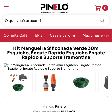
0
Colheita Café
EPIs
Casa e Jardim
Máquinas e Fer
Kit Mangueira Siliconada Verde 30m
Esguicho, Engate Rapido Esguicho Engate
Rapido e Suporte Tramontina
Marca:
Pinelo