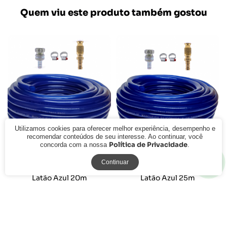
Quem viu este produto também gostou
Utilizamos cookies para oferecer melhor experiência, desempenho e
recomendar conteúdos de seu interesse. Ao continuar, você
Política de Privacidade
concorda com a nossa
.
Kit Mangueira Siliconada
Kit Mangueira Siliconada
Continuar
Engate Zamak e Esguicho Hal
Engate Zamak e Esguicho Hal
Latão Azul 20m
Latão Azul 25m
R$ 234,19
R$ 261,99
à vista
à vista
ou
R$ 241,43
em
6x de R$ 40,24
ou
R$ 270,09
em
6x de R$ 45,01
sem juros
sem juros