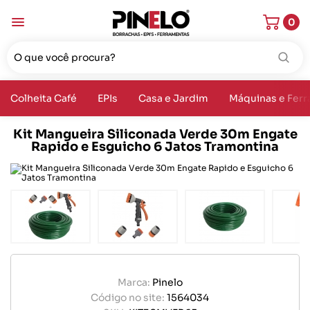
0
Colheita Café
EPIs
Casa e Jardim
Máquinas e Fer
Kit Mangueira Siliconada Verde 30m Engate
Rapido e Esguicho 6 Jatos Tramontina
Marca:
Pinelo
Código no site:
1564034