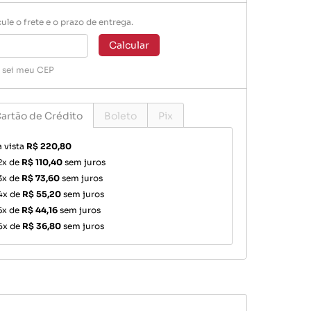
ule o frete e o prazo de entrega.
Calcular
 sei meu CEP
artão de Crédito
Boleto
Pix
à vista
R$ 220,80
2x de
R$ 110,40
sem juros
3x de
R$ 73,60
sem juros
4x de
R$ 55,20
sem juros
5x de
R$ 44,16
sem juros
6x de
R$ 36,80
sem juros