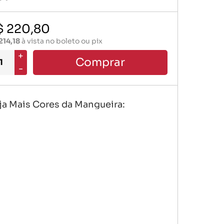
Mangueiras Especiais
$ 220,80
Vacuo Ar
214,18
à vista no boleto ou pix
+
Comprar
-
ja Mais Cores da Mangueira: