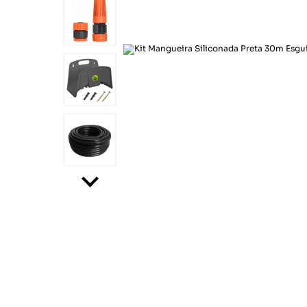
Químicos
Motoqueiro
Cord
Correias
Sinalização
Lonas
Pince