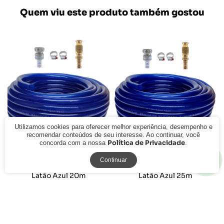
Quem viu este produto também gostou
Utilizamos cookies para oferecer melhor experiência, desempenho e
recomendar conteúdos de seu interesse. Ao continuar, você
Política de Privacidade
concorda com a nossa
.
Kit Mangueira Siliconada
Kit Mangueira Siliconada
Continuar
Engate Zamak e Esguicho Hal
Engate Zamak e Esguicho Hal
Latão Azul 20m
Latão Azul 25m
R$ 234,19
R$ 261,99
à vista
à vista
ou
R$ 241,43
em
6x de R$ 40,24
ou
R$ 270,09
em
6x de R$ 45,01
sem juros
sem juros