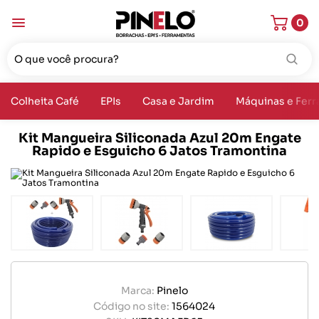
0
Colheita Café
EPIs
Casa e Jardim
Máquinas e Fer
Kit Mangueira Siliconada Azul 20m Engate
Rapido e Esguicho 6 Jatos Tramontina
Marca:
Pinelo
Código no site:
1564024