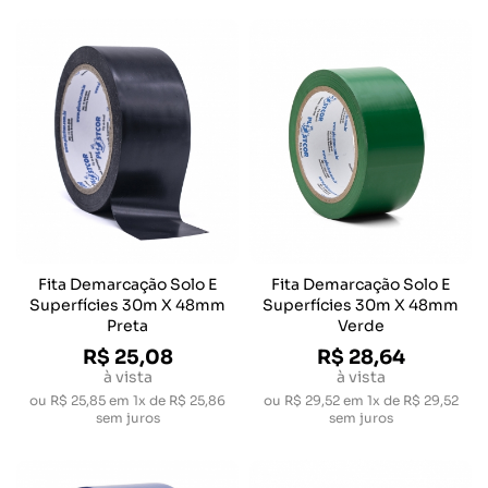
Fita Demarcação Solo E
Fita Demarcação Solo E
Superfícies 30m X 48mm
Superfícies 30m X 48mm
Preta
Verde
R$ 25,08
R$ 28,64
à vista
à vista
ou
R$ 25,85
em
1x de R$ 25,86
ou
R$ 29,52
em
1x de R$ 29,52
sem juros
sem juros