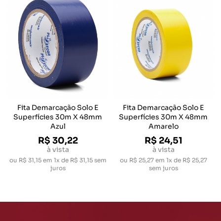
Fita Demarcação Solo E
Fita Demarcação Solo E
Superfícies 30m X 48mm
Superfícies 30m X 48mm
Azul
Amarelo
R$ 30,22
R$ 24,51
à vista
à vista
ou
R$ 31,15
em
1x de R$ 31,15
sem
ou
R$ 25,27
em
1x de R$ 25,27
juros
sem juros