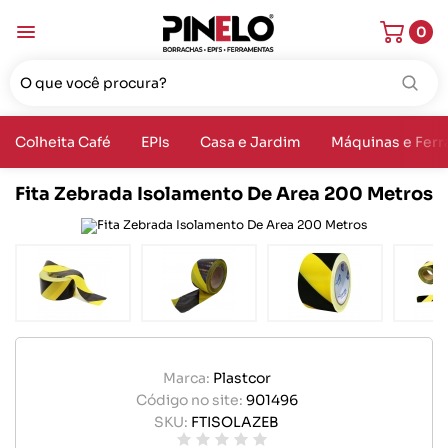
0
Colheita Café
EPIs
Casa e Jardim
Máquinas e Fer
Fita Zebrada Isolamento De Area 200 Metros
Marca:
Plastcor
Código no site:
901496
SKU:
FTISOLAZEB