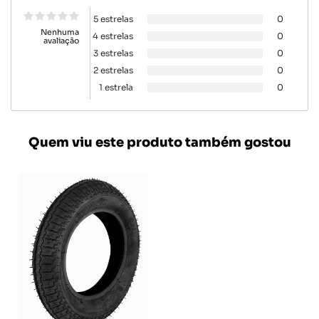
5 estrelas
0
Nenhuma
4 estrelas
0
avaliação
3 estrelas
0
2 estrelas
0
1 estrela
0
Quem viu este produto também gostou