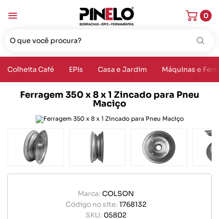
0
Colheita Café
EPIs
Casa e Jardim
Máquinas e Fer
Ferragem 350 x 8 x 1 Zincado para Pneu
Maciço
Marca:
COLSON
Código no site:
1768132
SKU:
05802