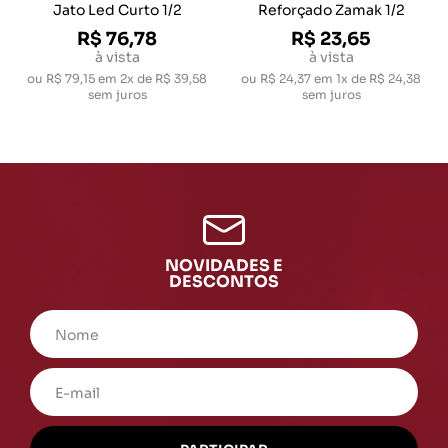
Jato Led Curto 1/2
Reforçado Zamak 1/2
R$ 76,78
R$ 23,65
à vista
à vista
ou
R$ 79,15
em
2x de R$ 39,58
ou
R$ 24,37
em
1x de R$ 24,38
sem juros
sem juros
NOVIDADES E
DESCONTOS