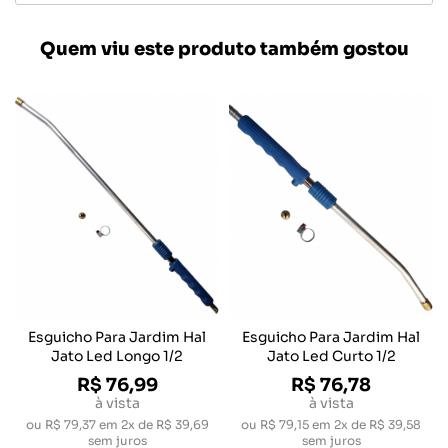
Quem viu este produto também gostou
Esguicho Para Jardim Hal
Esguicho Para Jardim Hal
Jato Led Longo 1/2
Jato Led Curto 1/2
R$ 76,99
R$ 76,78
à vista
à vista
ou
R$ 79,37
em
2x de R$ 39,69
ou
R$ 79,15
em
2x de R$ 39,58
sem juros
sem juros