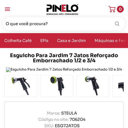
0
Colheita Café
EPIs
Casa e Jardim
Máquinas e Fer
Esguicho Para Jardim 7 Jatos Reforçado
Emborrachado 1/2 e 3/4
Marca:
STEULA
Código no site:
706204
SKU:
ESG7JATOS