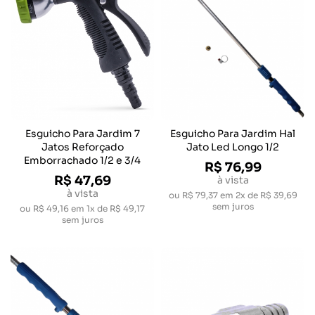
Esguicho Para Jardim 7
Esguicho Para Jardim Hal
Jatos Reforçado
Jato Led Longo 1/2
Emborrachado 1/2 e 3/4
R$ 76,99
R$ 47,69
à vista
à vista
ou
R$ 79,37
em
2x de R$ 39,69
sem juros
ou
R$ 49,16
em
1x de R$ 49,17
sem juros