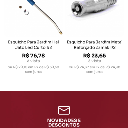
Esguicho Para Jardim Hal
Esguicho Para Jardim Metal
Jato Led Curto 1/2
Reforçado Zamak 1/2
R$ 76,78
R$ 23,65
à vista
à vista
ou
R$ 79,15
em
2x de R$ 39,58
ou
R$ 24,37
em
1x de R$ 24,38
sem juros
sem juros
NOVIDADES E
DESCONTOS