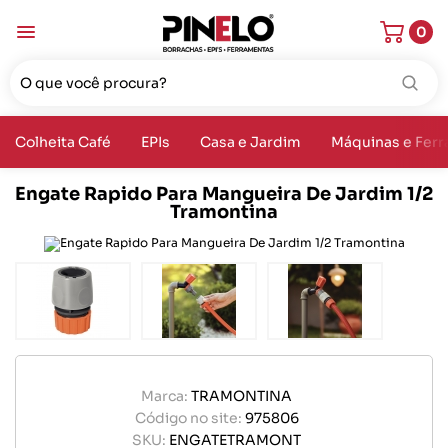
0
Colheita Café
EPIs
Casa e Jardim
Máquinas e Fer
Engate Rapido Para Mangueira De Jardim 1/2
Tramontina
Marca:
TRAMONTINA
Código no site:
975806
SKU:
ENGATETRAMONT