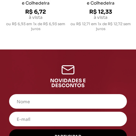
e Colhedeira
e Colhedeira
R$ 6,72
R$ 12,33
à vista
à vista
ou
R$ 6,93
em
1x de R$ 6,93
sem
ou
R$ 12,71
em
1x de R$ 12,72
sem
juros
juros
NOVIDADES E
DESCONTOS