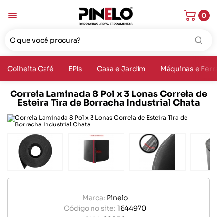
0
Colheita Café
EPIs
Casa e Jardim
Máquinas e Fer
Correia Laminada 8 Pol x 3 Lonas Correia de
Esteira Tira de Borracha Industrial Chata
Marca:
Pinelo
Código no site:
1644970