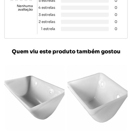
5 estrelas
0
Nenhuma
4 estrelas
0
avaliação
3 estrelas
0
2 estrelas
0
1 estrela
0
Quem viu este produto também gostou