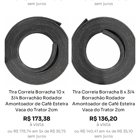
sem juros
sem juros
Tira Correia Borracha 10 x
Tira Correia Borracha 8 x 3/4
3/4 Borrachão Rodador
Borrachão Rodador
Amontoador de Café Esteira
Amontoador de Café Esteira
Vaca do Trator 2cm
Vaca do Trator 2cm
R$ 173,38
R$ 136,20
à vista
à vista
ou
R$ 178,74
em
5x de R$ 35,75
ou
R$ 140,41
em
4x de R$ 35,10
sem juros
sem juros