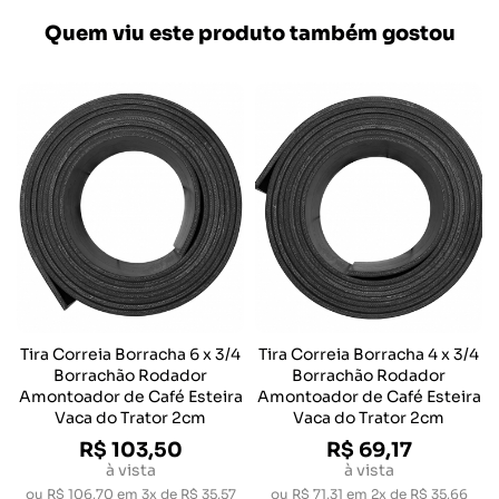
Quem viu este produto também gostou
Tira Correia Borracha 6 x 3/4
Tira Correia Borracha 4 x 3/4
Borrachão Rodador
Borrachão Rodador
Amontoador de Café Esteira
Amontoador de Café Esteira
Vaca do Trator 2cm
Vaca do Trator 2cm
R$ 103,50
R$ 69,17
à vista
à vista
ou
R$ 106,70
em
3x de R$ 35,57
ou
R$ 71,31
em
2x de R$ 35,66