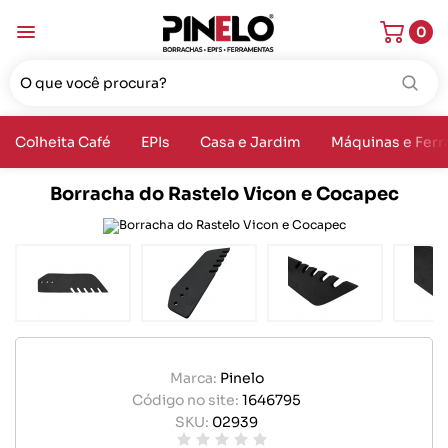
0
Colheita Café
EPIs
Casa e Jardim
Máquinas e Fer
Borracha do Rastelo Vicon e Cocapec
Marca:
Pinelo
Código no site:
1646795
SKU:
02939