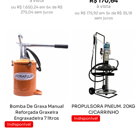
R$ 170,64
à vista
à vista
ou
R$ 1.650,24
em
6x de R$
275,04
sem juros
ou
R$ 175,92
em
5x de R$ 35,18
sem juros
Bomba De Graxa Manual
PROPULSORA PNEUM. 20KG
Reforçada Graxeira
C/CARRINHO
Engraxadeira 7 litros
Indisponível
Indisponível