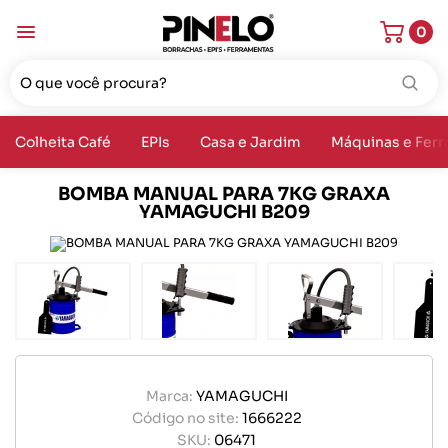
0
Colheita Café
EPIs
Casa e Jardim
Máquinas e Fer
BOMBA MANUAL PARA 7KG GRAXA
YAMAGUCHI B209
Marca:
YAMAGUCHI
Código no site:
1666222
SKU:
06471