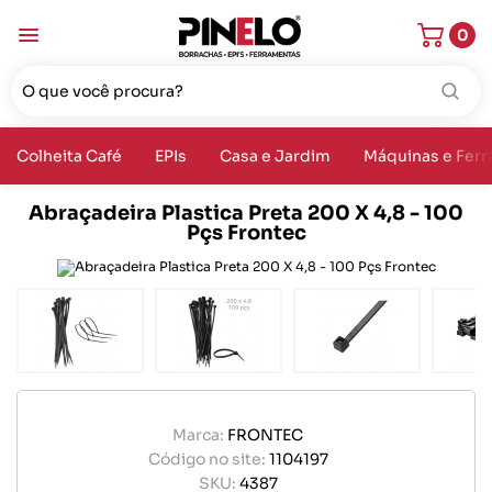
0
Colheita Café
EPIs
Casa e Jardim
Máquinas e Fer
Abraçadeira Plastica Preta 200 X 4,8 - 100
Pçs Frontec
Marca:
FRONTEC
Código no site:
1104197
SKU:
4387