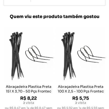
Quem viu este produto também gostou
Abraçadeira Plastica Preta
Abraçadeira Plastica Preta
151 X 3,70 - 50 Pçs Frontec
100 X 2,5 - 100 Pçs Frontec
R$ 8,22
R$ 5,75
à vista
à vista
ou
R$ 8,47
em
1x de R$ 8,47
sem
ou
R$ 5,92
em
1x de R$ 5,93
sem