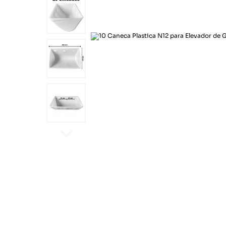
Químicos
Motoqueiro
Cord
Correias
Sinalização
Lonas
Pince