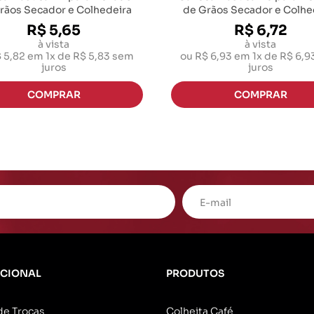
rãos Secador e Colhedeira
de Grãos Secador e Colhe
R$ 5,65
R$ 6,72
à vista
à vista
 5,82
em
1x de R$ 5,83
sem
ou
R$ 6,93
em
1x de R$ 6,9
juros
juros
UCIONAL
PRODUTOS
 de Trocas
Colheita Café