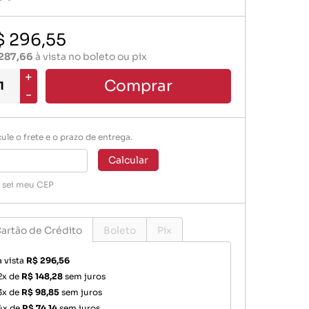
Mangueiras Especiais
$ 296,55
Vacuo Ar
287,66
à vista no boleto ou pix
+
Comprar
-
ule o frete e o prazo de entrega.
Calcular
 sei meu CEP
artão de Crédito
Boleto
Pix
à vista
R$ 296,56
2x de
R$ 148,28
sem juros
3x de
R$ 98,85
sem juros
4x de
R$ 74,14
sem juros