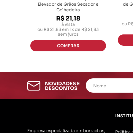
Elevador de Grãos Secador e
de G
Colhedeira
R$ 21,18
ou
R$
à vista
ou
R$ 21,83
em
1x de R$ 21,83
sem juros
NOVIDADES E
DESCONTOS
INSTIT
Empresa especializada em borrachas,
Política