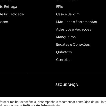
 de Entrega
EPIs
 de Privacidade
Casa e Jardim
nosco
Máquinas e Ferramentas
Adesivos e Vedações
Mangueiras
Engates e Conexões
Químicos
Correias
SEGURANÇA
oferecer melhor experiência, desempenho e recomendar conteúdos de seu int
tos reservados.
Política de Privacidade
orda com a nossa
.