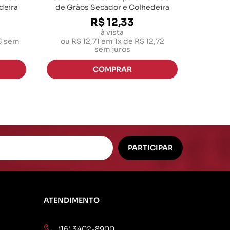
deira
de Grãos Secador e Colhedeira
R$ 12,33
à vista
3
sem
ou
R$ 12,71
em
1x de R$ 12,72
sem juros
ATENDIMENTO
(16) 3402-8900