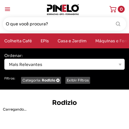
0
Colheita Café
EPIs
Casa e Jardim
Máquinas e Fer
Ordenar:
Mais Relevantes
Filtros:
Categoria:
Rodizio
Exibir Filtros
Rodizio
Carregando...