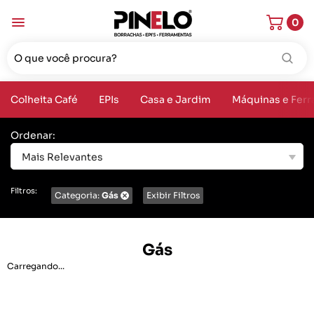
0
Colheita Café
EPIs
Casa e Jardim
Máquinas e Fer
Ordenar:
Mais Relevantes
Filtros:
Categoria:
Gás
Exibir Filtros
Gás
Carregando...