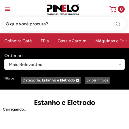
0
Colheita Café
EPIs
Casa e Jardim
Máquinas e Fer
Ordenar:
Mais Relevantes
Filtros:
Categoria:
Estanho e Eletrodo
Exibir Filtros
Estanho e Eletrodo
Carregando...