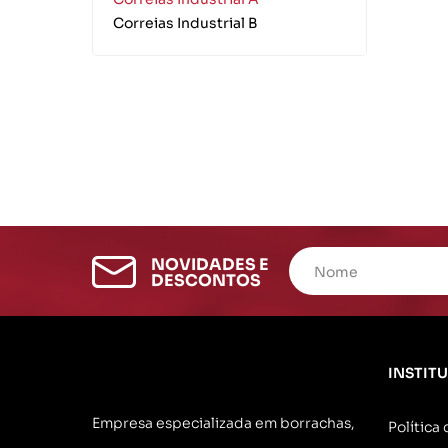
Químicos
Motoqueiro
Cord
Correias Industrial B
Correias
Sinalização
Lonas
Pince
NOVIDADES E
DESCONTOS
INSTIT
Empresa especializada em borrachas,
Política