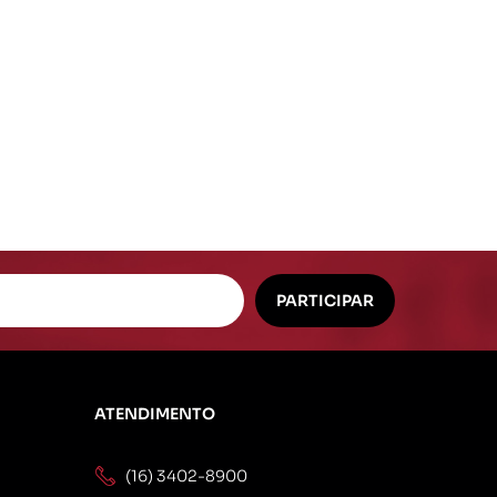
Mangueiras Especiais
Vacuo Ar
ATENDIMENTO
(16) 3402-8900