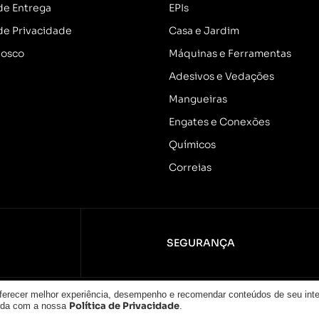
 de Entrega
EPIs
 de Privacidade
Casa e Jardim
nosco
Máquinas e Ferramentas
Adesivos e Vedações
Mangueiras
Engates e Conexões
Químicos
Correias
SEGURANÇA
oferecer melhor experiência, desempenho e recomendar conteúdos de seu int
tos reservados.
Política de Privacidade
orda com a nossa
.