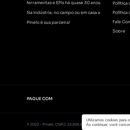
ferramentas e EPIs há quase 30 anos.
Política
Na indústria, no campo ou em casa a
Política
Fale Co
Pinelo é sua parceira!
Sobre
PAGUE COM
Utilizamos cookies para 
© 2022 - Pinelo. CNPJ: 23.508.876/0001-49. Todos os direi
Ao continuar, você conc