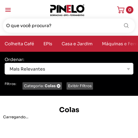
0
Colheita Café
EPIs
Casa e Jardim
Máquinas e Fer
Ordenar:
Mais Relevantes
Filtros:
Categoria:
Colas
Exibir Filtros
Colas
Carregando...