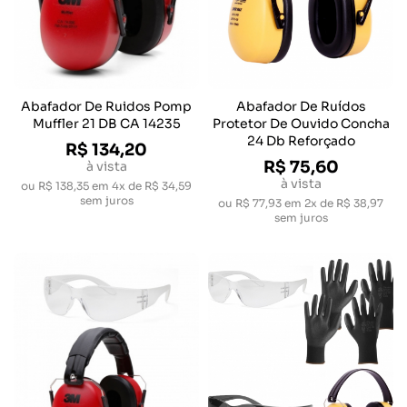
Abafador De Ruidos Pomp
Abafador De Ruídos
Muffler 21 DB CA 14235
Protetor De Ouvido Concha
24 Db Reforçado
R$ 134,20
R$ 75,60
à vista
à vista
ou
R$ 138,35
em
4x de R$ 34,59
sem juros
ou
R$ 77,93
em
2x de R$ 38,97
sem juros