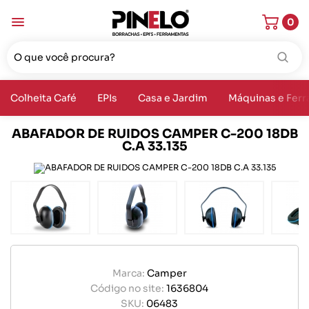
0
Colheita Café
EPIs
Casa e Jardim
Máquinas e Fer
ABAFADOR DE RUIDOS CAMPER C-200 18DB
C.A 33.135
Marca:
Camper
Código no site:
1636804
SKU:
06483